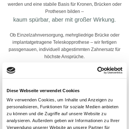
werden und eine stabile Basis für Kronen, Brücken oder
Prothesen bilden –
kaum spürbar, aber mit großer Wirkung.
Ob Einzelzahnversorgung, mehrgliedrige Brücke oder
implantatgetragene Teleskopprothese – wir fertigen
passgenauen, individuell abgestimmten Zahnersatz für
höchste Ansprüche.
Diese Webseite verwendet Cookies
ERPROBTE SYSTEME – BESTE ERGEBNISSE
Wir verwenden Cookies, um Inhalte und Anzeigen zu
personalisieren, Funktionen für soziale Medien anbieten
Wir arbeiten mit einer Vielzahl an renommierten
zu können und die Zugriffe auf unsere Website zu
Implantatsystemen, um flexibel auf die Gegebenheiten und
analysieren. Außerdem geben wir Informationen zu Ihrer
Wünsche Ihrer Patienten einzugehen. Hier eine Auswahl
Verwendung unserer Website an unsere Partner für