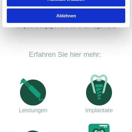
bei Qualität oder Service.
Ob Vollkeramik, Implantatversorgung oder Prothetik: Wir
Ablehnen
begleiten Sie von der Planung bis zur Eingliederung –
kompetent, engagiert und immer auf Augenhöhe.
Erfahren Sie hier mehr:
Leistungen
Implantate